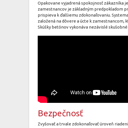
Opakovane vyjadrená spokojnosť zákazníka je
zamestnancov je základným predpokladom prosp
prispieva k ďalšiemu zdokonaľovaniu. Systemat
založená na dôvere a úcte k zamestnancom, kt
Skúšky betónov vykonáva nezávislé skušobné 
Bezpečnosť
Zvyšovať a trvale zdokonaľovať úroveň riaden