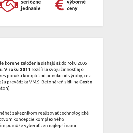
seriózne
výborné
jednanie
ceny
ale korene založenia siahajú až do roku 2005
u.
V roku 2011
rozšírila svoju činnosť aj o
nes ponúka kompletnú ponuku od výroby, cez
ša prevádzka V.M.S. Betonáreň sídli na
Ceste
ton).
máhať zákazníkom realizovať technologické
dníctvom koncepcie komplexného
Vám pomôže vyberať ten najlepší nami