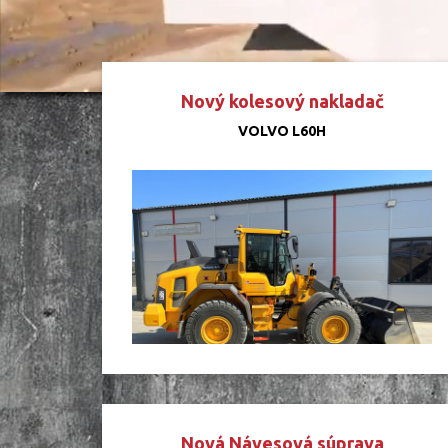
Nový kolesový nakladač
VOLVO L60H
Nová Návesová súprava