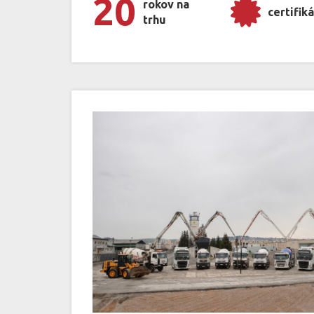
20
rokov na
certifiká
trhu