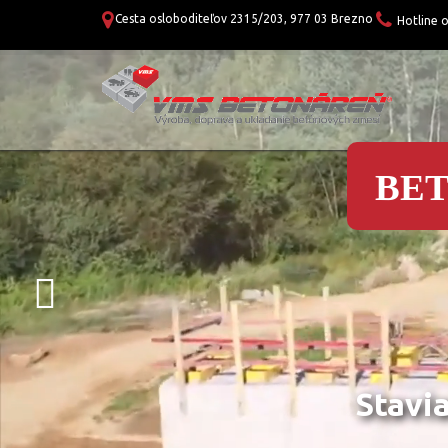
Cesta osloboditeľov 2315/203, 977 03 Brezno
Hotline 
BE
Nov