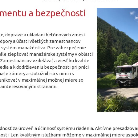
onmentu a bezpečnosti
be, doprave a ukladaní betónových zmesí.
odpory a účasti všetkých zamestnancov
ný systém manažérstva. Pre zabezpečenie
ále zlepšovať manažérske systémy v oblasti
. Zamestnancov vzdelávať a viesť ku kvalite
dia a k dodržiavaniu bezpečnosti pri práci.
aše zámery a stotožnili sa s nimi i s
ikovať v maximálnej možnej miere so
zainteresovanými stranami.
osť za úroveň a účinnosť systému riadenia. Aktívne presadzovanie
nosti. Len kvalitnými službami môžeme v maximálnej miere uspok