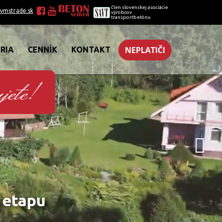
člen slovenskej asociácie
vmstrade.sk
výrobcov
transportbetónu
NEPLATIČI
RIA
CENNÍK
KONTAKT
jete!
STER