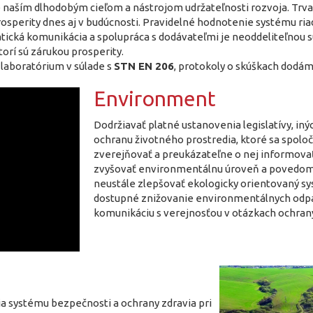
 naším dlhodobým cieľom a nástrojom udržateľnosti rozvoja. Trva
erity dnes aj v budúcnosti. Pravidelné hodnotenie systému riade
ická komunikácia a spolupráca s dodávateľmi je neoddeliteľnou súča
orí sú zárukou prosperity.
laboratórium v súlade s
STN EN 206
, protokoly o skúškach dodám
Environment
Dodržiavať platné ustanovenia legislatívy, in
ochranu životného prostredia, ktoré sa spoloč
zverejňovať a preukázateľne o nej informov
zvyšovať environmentálnu úroveň a povedom
neustále zlepšovať ekologicky orientovaný sy
dostupné znižovanie environmentálnych odpado
komunikáciu s verejnosťou v otázkach ochrany
ia systému bezpečnosti a ochrany zdravia pri