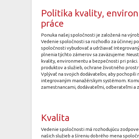
Politika kvality, envir
práce
Ponuka našej spoločnosti je založená na výro
Vedenie spoločnosti sa rozhodlo za účinnej p
spoločnosti vybudovať a udržiavať Integrova
plnenia týchto zámerov sa zaväzujeme: Neust
kvality, environmentu a bezpečnosti pri práci
produktov a služieb, ochrane životného prostre
Vplývať na svojich dodávateľov, aby pochopili n
integrovaným manažérskym systémom. Komun
zamestnancami, dodávateľmi, odberateľmi a 
Kvalita
Vedenie spoločnosti má rozhodujúcu zodpovedn
našich služieb a šíreniu dobrého mena spoloč