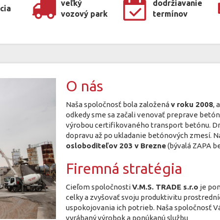
veľký
dodržiavanie
cia
vozový park
termínov
O nás
Naša spoločnosť bola založená
v roku 2008
, 
odkedy sme sa začali venovať preprave betón
výrobou certifikovaného transport betónu. D
dopravu až po ukladanie betónových zmesí. Na
osloboditeľov 203 v Brezne
(bývalá ZAPA be
Firemná stratégia
Cieľom spoločnosti
V.M.S. TRADE s.r.o
je po
celky a zvyšovať svoju produktivitu prostre
uspokojovania ich potrieb. Naša spoločnosť 
vyrábaný výrobok a ponúkanú službu