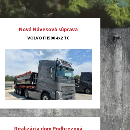
Nová Návesová súprava
VOLVO FH500 4x2 TC
Realizácia dom Podbrezová