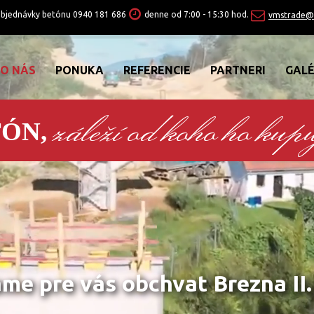
objednávky betónu
0940 181 686
denne od 7:00 - 15:30 hod.
vmstrade@
O NÁS
PONUKA
REFERENCIE
PARTNERI
GALÉ
záleží od koho ho kupu
TÓN,
é čerpadlo betónu PUTZMEI
s dosahom 42 metrov