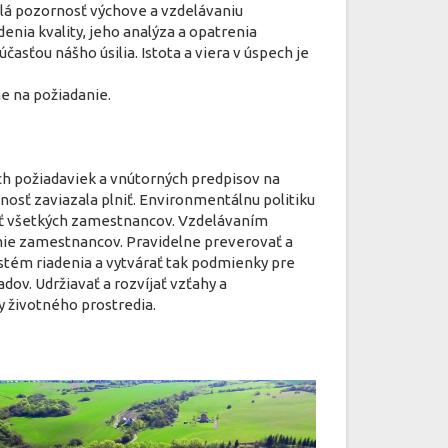
lá pozornosť výchove a vzdelávaniu
nia kvality, jeho analýza a opatrenia
sťou nášho úsilia. Istota a viera v úspech je
e na požiadanie.
ých požiadaviek a vnútorných predpisov na
nosť zaviazala plniť. Environmentálnu politiku
ať všetkých zamestnancov. Vzdelávaním
ie zamestnancov. Pravidelne preverovať a
stém riadenia a vytvárať tak podmienky pre
v. Udržiavať a rozvíjať vzťahy a
 životného prostredia.