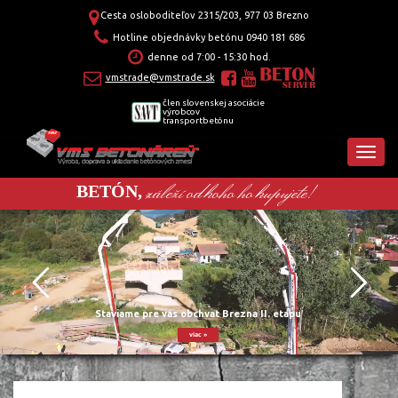
Cesta osloboditeľov 2315/203, 977 03 Brezno
Hotline objednávky betónu
0940 181 686
denne od 7:00 - 15:30 hod.
vmstrade@vmstrade.sk
člen slovenskej asociácie
výrobcov
transportbetónu
záleží od koho ho kupujete!
BETÓN,
Staviame pre vás obchvat Brezna II. etapu
viac »