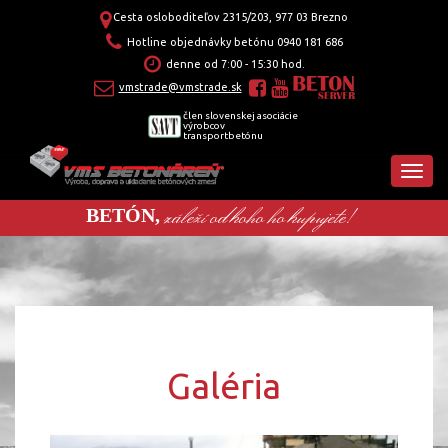
Cesta osloboditeľov 2315/203, 977 03 Brezno
Hotline objednávky betónu
0940 181 686
denne od 7:00 - 15:30 hod.
vmstrade@vmstrade.sk
člen slovenskej asociácie
výrobcov
transportbetónu
záleží od koho ho kupujete!
BETÓN,
Galéria