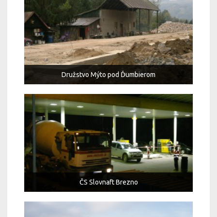
Družstvo Mýto pod Ďumbierom
ČS Slovnaft Brezno