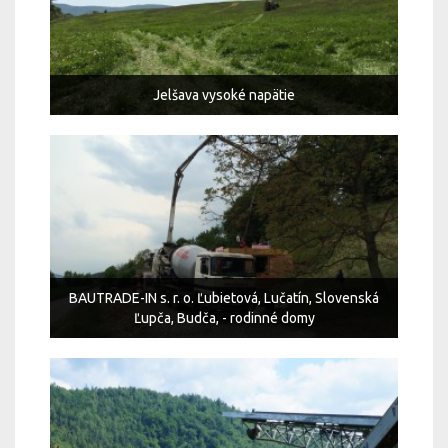
Jelšava vysoké napätie
BAUTRADE-IN s. r. o. Ľubietová, Lučatín, Slovenská
Ľupča, Budča, - rodinné domy