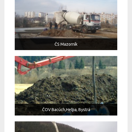
ČS Mazorník
ČOV Bacúch,Heľpa, Bystrá