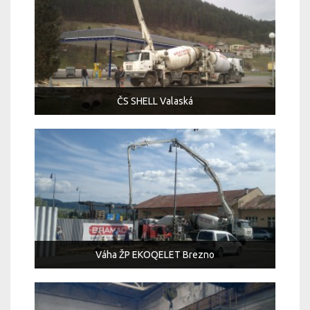
ČS SHELL Valaská
Váha ŽP EKOQELET Brezno