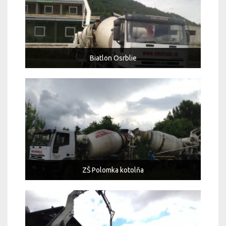
Biatlon Osrblie
ZŠ Polomka kotolňa