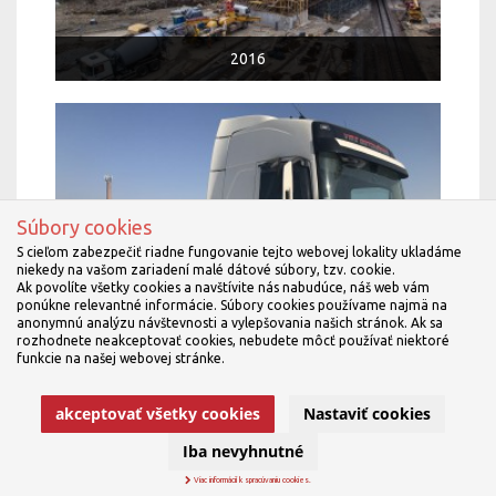
2016
Súbory cookies
S cieľom zabezpečiť riadne fungovanie tejto webovej lokality ukladáme
niekedy na vašom zariadení malé dátové súbory, tzv. cookie.
Ak povolíte všetky cookies a navštívite nás nabudúce, náš web vám
2017
ponúkne relevantné informácie. Súbory cookies používame najmä na
anonymnú analýzu návštevnosti a vylepšovania našich stránok. Ak sa
rozhodnete neakceptovať cookies, nebudete môcť používať niektoré
funkcie na našej webovej stránke.
akceptovať všetky cookies
Nastaviť cookies
Iba nevyhnutné
Viac informácií k spracúvaniu cookies.