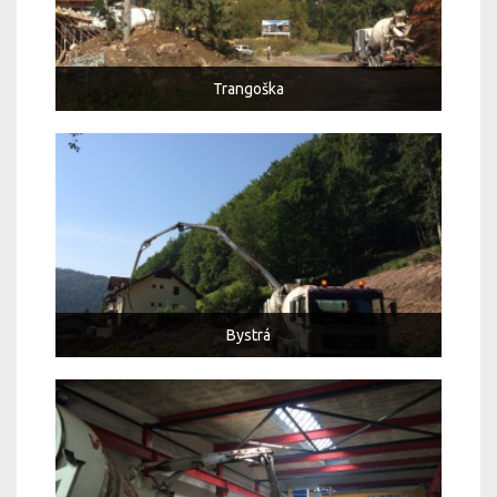
Trangoška
Bystrá