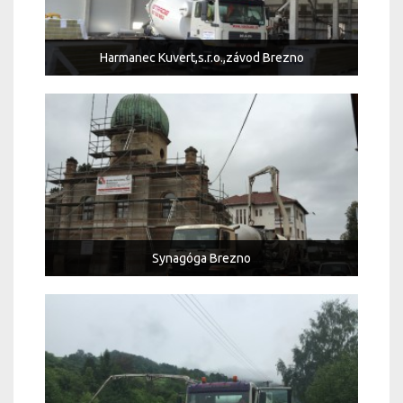
Harmanec Kuvert,s.r.o.,závod Brezno
Synagóga Brezno