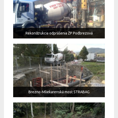
Rekonštrukcia odprášenia ŽP Podbrezová
Brezno-Mliekarenská most STRABAG