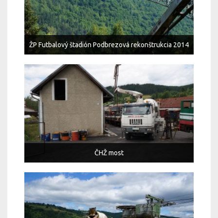
ŽP Futbalový štadión Podbrezová rekonštrukcia 2014
ČHŽ most