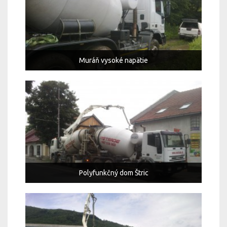
Muráň vysoké napätie
Polyfunkčný dom Štric