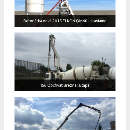
Betonárka nová 2015 ELKON QM60 - staviame
I66 Obchvat Brezna I.Etapa