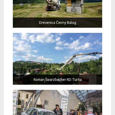
Drevenica Čierny Balog
Roman Šwarzbacher RD Turňa