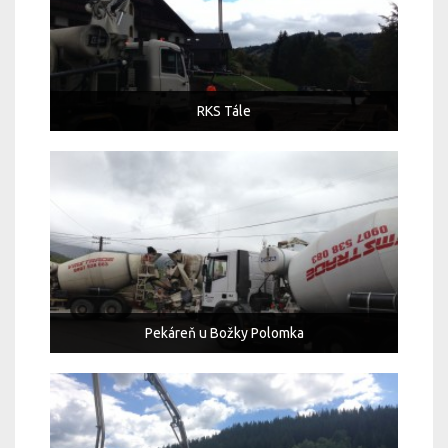
RKS Tále
Pekáreň u Božky Polomka