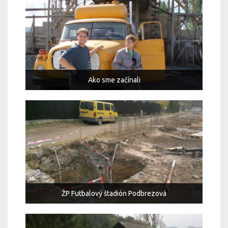
Ako sme začínali
ŽP Futbalový štadión Podbrezová