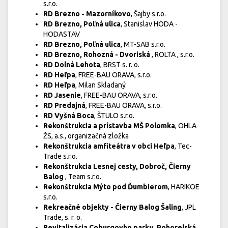
s.r.o.
RD Brezno - Mazorníkovo
, Šajby s.r.o.
RD Brezno, Poľná ulica
, Stanislav HODA -
HODASTAV
RD Brezno, Poľná ulica
, MT-SAB s.r.o.
RD Brezno, Rohozná - Dvoriská
, ROLTA , s.r.o.
RD Dolná Lehota
, BRST s. r. o.
RD Heľpa
, FREE-BAU ORAVA, s.r.o.
RD Heľpa
, Milan Skladaný
RD Jasenie
, FREE-BAU ORAVA, s.r.o.
RD Predajná
, FREE-BAU ORAVA, s.r.o.
RD Vyšná Boca
, ŠTULO s.r.o.
Rekonštrukcia a prístavba MŠ Polomka
, OHLA
ŽS, a.s., organizačná zložka
Rekonštrukcia amfiteátra v obci Heľpa
, Tec-
Trade s.r.o.
Rekonštrukcia Lesnej cesty, Dobroč, Čierny
Balog
, Team s.r.o.
Rekonštrukcia Mýto pod Ďumbierom
, HARIKOE
s.r.o.
Rekreačné objekty - Čierny Balog Šaling
, JPL
Trade, s. r. o.
Revitalizácia Coburgovho parku, Pohorelská