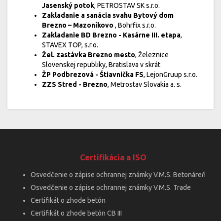
Jasenský potok
, PETROSTAV SK s.r.o.
Zakladanie a sanácia svahu Bytový dom
Brezno – Mazoníkovo
, Bohrfix s.r.o.
Zakladanie BD Brezno - Kasárne III. etapa
,
STAVEX TOP, s.r.o.
Žel. zastávka Brezno mesto
, Železnice
Slovenskej republiky, Bratislava v skrát
ŽP Podbrezová - Štiavnička FS
, LejonGruup s.r.o.
ZZS Stred - Brezno
, Metrostav Slovakia a. s.
Certifikácia a ISO
Osvedčenie o zápise ochrannej známky V.M.S. Betonáreň
Osvedčenie o zápise ochrannej známky V.M.S. Trade
Certifikát o zhode betón
Certifikát o zhode betón CB III