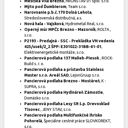
Mestská Vila Brezno
, HRONSTAV 01 spol. s.r.o.
Mýto pod Ďumbierom
, Team s.r.o.
Narovnanie p.b.č.170 Dolná Lehota
,
Stredoslovenská distribučná, a.s.
Nová hala - Vajsková
, Hydrometal Real, s.r.o.
Operný múr MPČĽ Brezno - Mazorník
, ROLTA ,
s.r.o.
P2193 - Predajná - SSC - Prekládka VN vedenia
425/usek/2_2 ŠPP: E301022-31BB-61-01
,
Elektroenergetické montáže, s.r.o.
Pancierová podlaha 137 Malieb-Piesok
, ROCK-
Build s. r. o.
Pancierová podlaha a prístavba Stainless
Master s.r.o. Areál SAD
, LejonGruup s.r.o.
Pancierová podlaha Brezno - Mostáreň
, K -
SUPRA, s.r.o.
Pancierová podlaha Hydináreň Zámostie
,
Domäsko s.r.o.
Pancierová podlaha Lesy SR š.p. Drevosklad
Tisovec
, JENY STAV, s.r.o.
Pancierová podlaha Multifunkčné ihrisko
Pohorelá
, Špeciálne cestné práce SLOVKOREKT,
s.r.o.