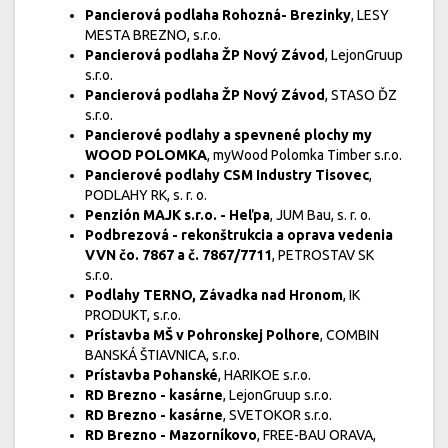
Pancierová podlaha Rohozná- Brezinky
, LESY
MESTA BREZNO, s.r.o.
Pancierová podlaha ŽP Nový Závod
, LejonGruup
s.r.o.
Pancierová podlaha ŽP Nový Závod
, STASO ĎZ
s.r.o.
Pancierové podlahy a spevnené plochy my
WOOD POLOMKA
, myWood Polomka Timber s.r.o.
Pancierové podlahy CSM Industry Tisovec
,
PODLAHY RK, s. r. o.
Penzión MAJK s.r.o. - Heľpa
, JUM Bau, s. r. o.
Podbrezová - rekonštrukcia a oprava vedenia
VVN čo. 7867 a č. 7867/7711
, PETROSTAV SK
s.r.o.
Podlahy TERNO, Závadka nad Hronom
, IK
PRODUKT, s.r.o.
Prístavba MŠ v Pohronskej Polhore
, COMBIN
BANSKÁ ŠTIAVNICA, s.r.o.
Prístavba Pohanské
, HARIKOE s.r.o.
RD Brezno - kasárne
, LejonGruup s.r.o.
RD Brezno - kasárne
, SVETOKOR s.r.o.
RD Brezno - Mazorníkovo
, FREE-BAU ORAVA,