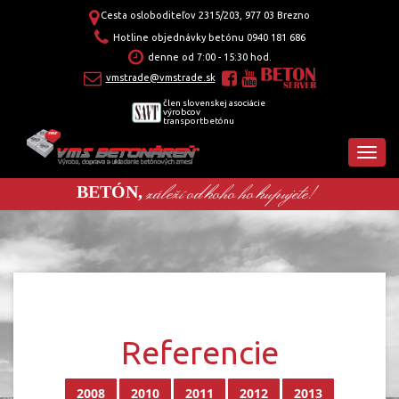
Cesta osloboditeľov 2315/203, 977 03 Brezno
Hotline objednávky betónu
0940 181 686
denne od 7:00 - 15:30 hod.
vmstrade@vmstrade.sk
člen slovenskej asociácie
výrobcov
transportbetónu
záleží od koho ho kupujete!
BETÓN,
Referencie
2008
2010
2011
2012
2013