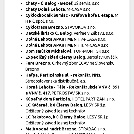
Chaty - Č.Balog - Bexeľ
, JŠ servis, s.r.o.
Chaty Dolná Lehota
, M-CASA s.r.o.
Cyklochodník Šumiac - Kráľova hoľa I. etapa
, M
H R Č spol. s r.o.
Cyklotrasa Brezno
, STAVOKOV s.r.o.
Detské ihrisko Č. Balog
, Veríme v Zábavu, s.r.o.
Dolná Lehota APARTMENT
, M-CASA s.r.o.
Dolná Lehota APARTMENT II
, M-CASA s.r.o.
Dom smútku Michalová
, TOP-MONT SK s.r.o.
Expedičný sklad Čierny Balog
, Jaroslav Kováčik
Fara Brezno
, Cirkevný zbor ECAV na Slovensku
Brezno
Heľpa, Partizánska ul. - rekonštr. NNs
,
Stredoslovenská distribučná, a.s.
Horná Lehota - Tále - Rekonštrukcia VNV č. 391
a VNV č. 417
, PETROSTAV SK s.r.o.
Kúpeľný dom Partizán
, HOTEL PARTIZÁN, s.r.o.
LC Kýčerná, k ú Čierny Balog
, LESY SR š.p.
Odštepný závod lesnej techniky
LC Rakytovo, k ú Čierny Balog
, LESY SR š.p.
Odštepný závod lesnej techniky
Malá vodná nádrž Brezno
, STRABAG s.r.o.