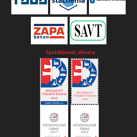
Spoľahlivosť, dôvera