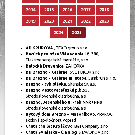
2014
2015
2016
2017
2018
2019
2020
2021
2022
2023
2024
2025
AD KRUPOVA
, TEXO group s.r.o.
Bacúch preložka VN vedenia l.č. 380
,
Elektroenergetické montáže, s.r.o.
Balocká Drevenica
, ZAHORKA
BD Brezno - Kasárne
, SVETOKOR s.r.o.
BD Brezno - Kasárne III. etapa
, Sambrun s. r. o.
Brezno - cyklolávka
, Skanska SK a.s.
Brezno Pestovateľeská p.b.95.
,
Stredoslovenská distribučná, a.s.
Brezno, Jesenského ul.-rek.NNk+NNs
,
Stredoslovenská distribučná, a.s.
Bytový dom Brezno – Mazoníkovo
, ARPROG,
akciová spoločnosť Poprad
Chata challet Krpáčovo
, B&I Company s.r.o.
Chata Sviniarka - Č.Balog
, STAVOKOV s.r.o.