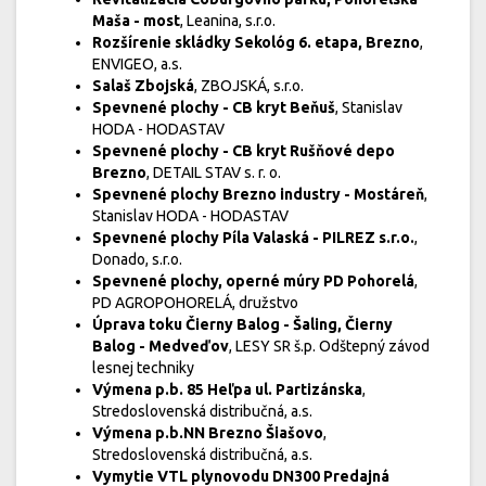
Maša - most
, Leanina, s.r.o.
Rozšírenie skládky Sekológ 6. etapa, Brezno
,
ENVIGEO, a.s.
Salaš Zbojská
, ZBOJSKÁ, s.r.o.
Spevnené plochy - CB kryt Beňuš
, Stanislav
HODA - HODASTAV
Spevnené plochy - CB kryt Rušňové depo
Brezno
, DETAIL STAV s. r. o.
Spevnené plochy Brezno industry - Mostáreň
,
Stanislav HODA - HODASTAV
Spevnené plochy Píla Valaská - PILREZ s.r.o.
,
Donado, s.r.o.
Spevnené plochy, operné múry PD Pohorelá
,
PD AGROPOHORELÁ, družstvo
Úprava toku Čierny Balog - Šaling, Čierny
Balog - Medveďov
, LESY SR š.p. Odštepný závod
lesnej techniky
Výmena p.b. 85 Heľpa ul. Partizánska
,
Stredoslovenská distribučná, a.s.
Výmena p.b.NN Brezno Šiašovo
,
Stredoslovenská distribučná, a.s.
Vymytie VTL plynovodu DN300 Predajná