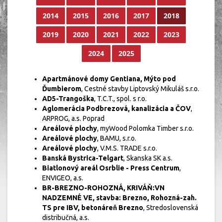
2014
2015
2016
2017
2018
2019
2020
2021
2022
2023
2024
2025
Apartmánové domy Gentiana, Mýto pod
Ďumbierom
, Cestné stavby Liptovský Mikuláš s.r.o.
AD5-Trangoška
, T.C.T., spol. s r.o.
Aglomerácia Podbrezová, kanalizácia a ČOV
,
ARPROG, a.s. Poprad
Areálové plochy
, myWood Polomka Timber s.r.o.
Areálové plochy
, BAMU, s.r.o.
Areálové plochy
, V.M.S. TRADE s.r.o.
Banská Bystrica-Telgart
, Skanska SK a.s.
Biatlonový areál Osrblie - Press Centrum
,
ENVIGEO, a.s.
BR-BREZNO-ROHOZNÁ, KRIVÁŇ:VN
NADZEMNÉ VE, stavba: Brezno, Rohozná-zah.
TS pre IBV, betonáreň Brezno
, Stredoslovenská
distribučná, a.s.