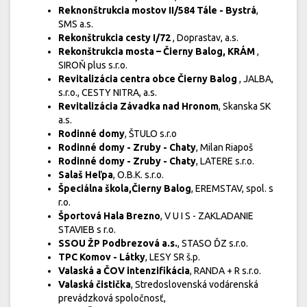
Reknonštrukcia mostov II/584 Tále - Bystrá
,
SMS a.s.
Rekonštrukcia cesty I/72
, Doprastav, a.s.
Rekonštrukcia mosta – Čierny Balog, KRÁM
,
SIROŇ plus s.r.o.
Revitalizácia centra obce Čierny Balog
, JALBA,
s.r.o., CESTY NITRA, a.s.
Revitalizácia Závadka nad Hronom
, Skanska SK
a.s.
Rodinné domy
, ŠTULO s.r.o
Rodinné domy - Zruby - Chaty
, Milan Riapoš
Rodinné domy - Zruby - Chaty
, LATERE s.r.o.
Salaš Heľpa
, O.B.K. s.r.o.
Špeciálna škola,Čierny Balog
, EREMSTAV, spol. s
r.o.
Športová Hala Brezno
, V U I S - ZAKLADANIE
STAVIEB s r.o.
SSOU ŽP Podbrezová a.s.
, STASO ĎZ s.r.o.
TPC Komov - Látky
, LESY SR š.p.
Valaská a ČOV intenzifikácia
, RANDA + R s.r.o.
Valaská čistička
, Stredoslovenská vodárenská
prevádzková spoločnosť,