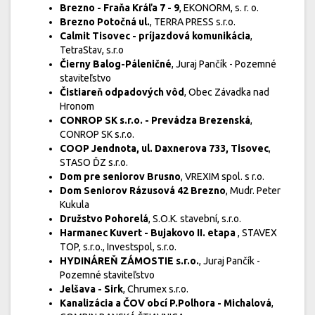
Brezno - Fraňa Kráľa 7 - 9
, EKONORM, s. r. o.
Brezno Potočná ul.
, TERRA PRESS s.r.o.
Calmit Tisovec - príjazdová komunikácia
,
TetraStav, s.r.o
Čierny Balog-Páleničné
, Juraj Pančík - Pozemné
staviteľstvo
Čistiareň odpadových vôd
, Obec Závadka nad
Hronom
CONROP SK s.r.o. - Prevádza Brezenská
,
CONROP SK s.r.o.
COOP Jendnota, ul. Daxnerova 733, Tisovec
,
STASO ĎZ s.r.o.
Dom pre seniorov Brusno
, VREXIM spol. s r.o.
Dom Seniorov Rázusová 42 Brezno
, Mudr. Peter
Kukula
Družstvo Pohorelá
, S.O.K. stavební, s.r.o.
Harmanec Kuvert - Bujakovo II. etapa
, STAVEX
TOP, s.r.o., Investspol, s.r.o.
HYDINÁREŇ ZÁMOSTIE s.r.o.
, Juraj Pančík -
Pozemné staviteľstvo
Jelšava - Sirk
, Chrumex s.r.o.
Kanalizácia a ČOV obcí P.Polhora - Michalová
,