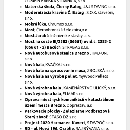
COMBIN BANSKÁ ŠTIAVNICA, s.r.o.
Materská škola, Čierny Balog
, J&J STAVING s.r.o.
Modernizácia kravína Č. Balog
, S.O.K. stavební,
s.r.o.
Mokrá lúka
, Chrumex s.r.o.
Most
, Čiernohronská železnica,n.o.
Most Jarabá
, Inžinierske stavby, a. s.
Most na ceste III/2383 (06661) evid.č. 2383-2
(066 61 - 2) Bacúch
, STRABAG s.r.o.
Nová autobusová stanica Brezno
, HMJ-UNI,
s.r.o.
Nová hala
, KVAČKAJ s.r.o.
Nová hala na spracovanie mäsa
, ZBOJSKÁ, s.r.o.
Nová hala na výrobu peliet
, myWood Pellets
s.r.o.
Nová výrobna hala
, KAMENÁRSTVO ULICKÝ, s.r.o.
Nová výrobna hala
, ELMAR s.r.o.
Oprava miestnych komunikácií v katastrálnom
území mesta Brezno
, Doprastav, a.s
Parkovacie plochy- Železiarne Podbrezová
Starý závof
, STASO ĎZ s.r.o.
Projekt 2020 Harmanec-Kuvert
, STAVPOČ s.r.o.
RD - ul. Nová 196, Osrblie
, RAJ BÝVANIA s.r.o.