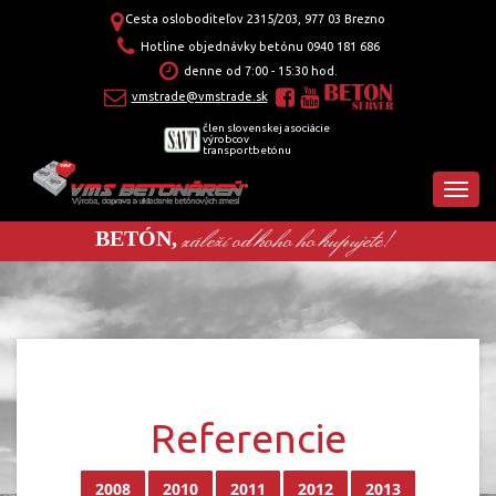
Cesta osloboditeľov 2315/203, 977 03 Brezno
Hotline objednávky betónu
0940 181 686
denne od 7:00 - 15:30 hod.
vmstrade@vmstrade.sk
člen slovenskej asociácie
výrobcov
transportbetónu
záleží od koho ho kupujete!
BETÓN,
Referencie
2008
2010
2011
2012
2013