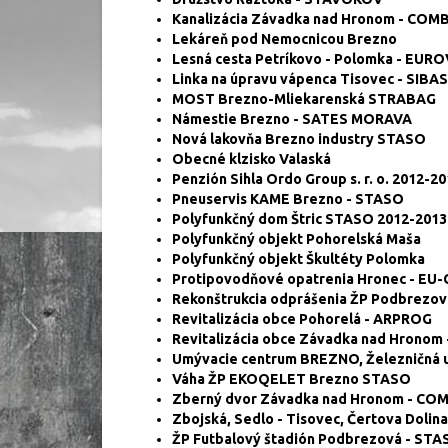
Kanalizácia Závadka nad Hronom - COM
Lekáreň pod Nemocnicou Brezno
Lesná cesta Petríkovo - Polomka - EURO
Linka na úpravu vápenca Tisovec - SIBA
MOST Brezno-Mliekarenská STRABAG
Námestie Brezno - SATES MORAVA
Nová lakovňa Brezno industry STASO
Obecné klzisko Valaská
Penzión Sihla Ordo Group s. r. o. 2012-2
Pneuservis KAME Brezno - STASO
Polyfunkčný dom Štric STASO 2012-2013
Polyfunkčný objekt Pohorelská Maša
Polyfunkčný objekt Škultéty Polomka
Protipovodňové opatrenia Hronec - EU-
Rekonštrukcia odprášenia ŽP Podbrezo
Revitalizácia obce Pohorelá - ARPROG
Revitalizácia obce Závadka nad Hronom
Umývacie centrum BREZNO, Železničná u
Váha ŽP EKOQELET Brezno STASO
Zberný dvor Závadka nad Hronom - CO
Zbojská, Sedlo - Tisovec, Čertova Dolina
ŽP Futbalový štadión Podbrezová - ST