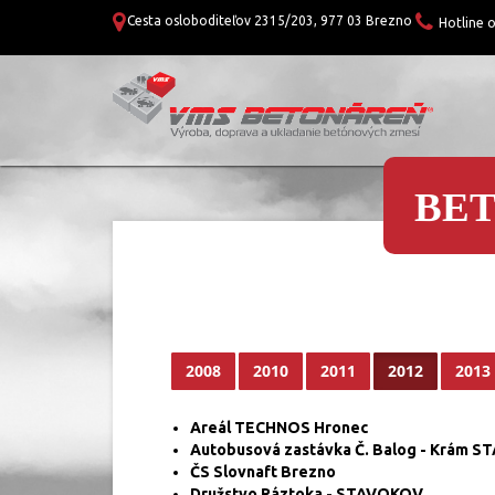
Cesta osloboditeľov 2315/203, 977 03 Brezno
Hotline 
BE
2008
2010
2011
2012
2013
Areál TECHNOS Hronec
Autobusová zastávka Č. Balog - Krám 
ČS Slovnaft Brezno
Družstvo Ráztoka - STAVOKOV