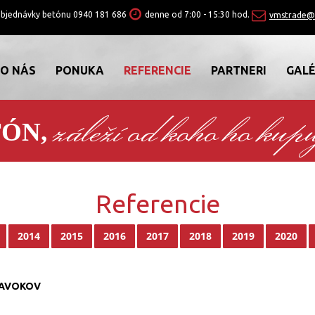
objednávky betónu
0940 181 686
denne od 7:00 - 15:30 hod.
vmstrade@
O NÁS
PONUKA
REFERENCIE
PARTNERI
GALÉ
záleží od koho ho kupu
TÓN,
Referencie
2014
2015
2016
2017
2018
2019
2020
STAVOKOV