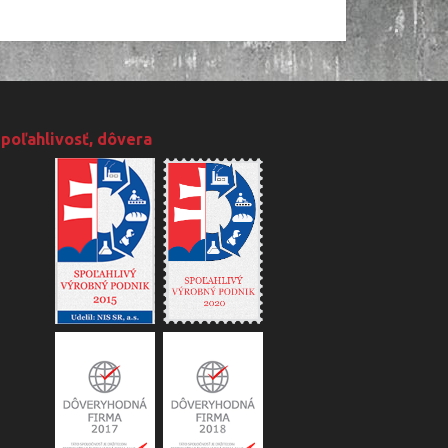
poľahlivosť, dôvera