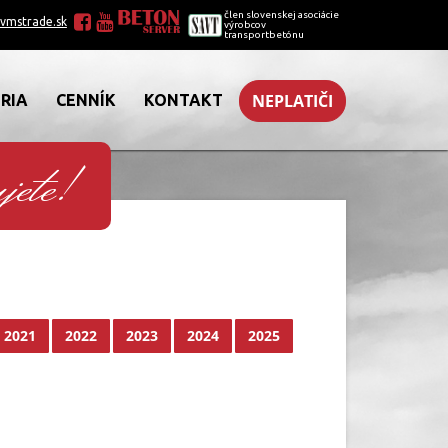
člen slovenskej asociácie
vmstrade.sk
výrobcov
transportbetónu
NEPLATIČI
RIA
CENNÍK
KONTAKT
jete!
2021
2022
2023
2024
2025