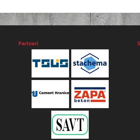
Partneri
S