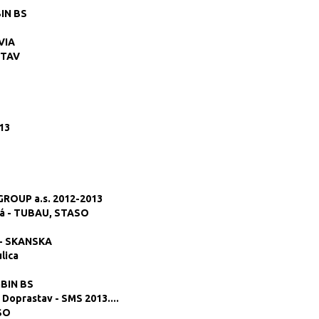
BIN BS
VIA
STAV
013
GROUP a.s. 2012-2013
vá - TUBAU, STASO
 - SKANSKA
lica
MBIN BS
 Doprastav - SMS 2013....
ASO